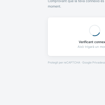
Comprovant que la teva connexió és 
moment.
Verificant connexi
Això trigarà un m
Protegit per reCAPTCHA · Google
Privades