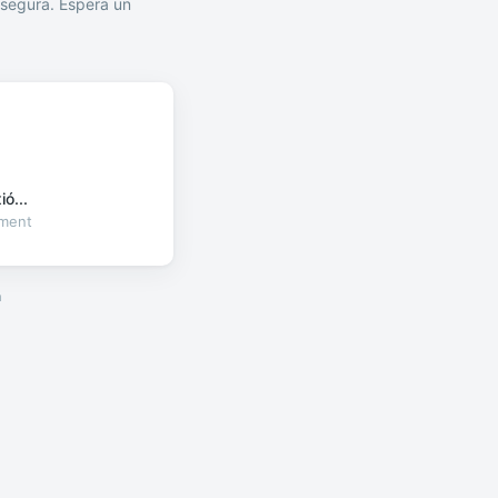
segura. Espera un
ó...
oment
a