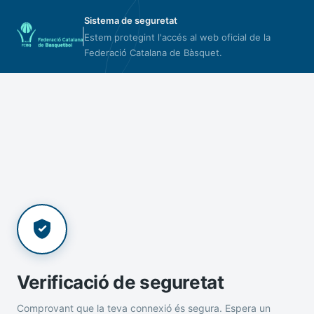
Sistema de seguretat
Estem protegint l'accés al web oficial de la
Federació Catalana de Bàsquet.
Verificació de seguretat
Comprovant que la teva connexió és segura. Espera un