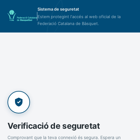
Sistema de seguretat
Estem protegint l'accés al web oficial de la
Federació Catalana de Bàsquet.
Verificació de seguretat
Comprovant que la teva connexió és segura. Espera un