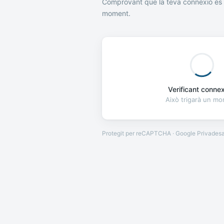
Comprovant que la teva connexió és 
moment.
Verificant connexi
Això trigarà un m
Protegit per reCAPTCHA · Google
Privades