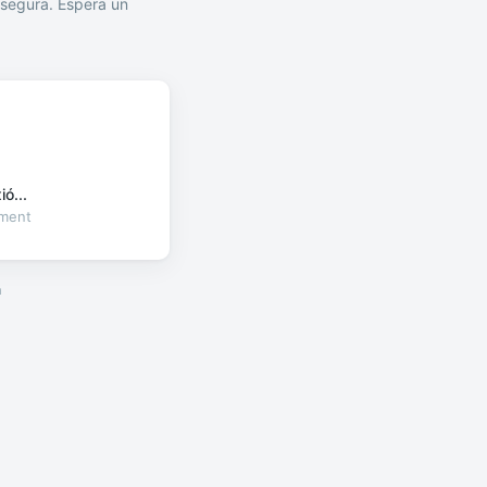
segura. Espera un
ó...
oment
a