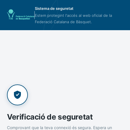
Sistema de seguretat
Estem protegint l'accés al web oficial de la
Federació Catalana de Bàsquet.
Verificació de seguretat
Comprovant que la teva connexió és segura. Espera un