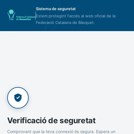
Sistema de seguretat
Estem protegint l'accés al web oficial de la
Federació Catalana de Bàsquet.
Verificació de seguretat
Comprovant que la teva connexió és segura. Espera un