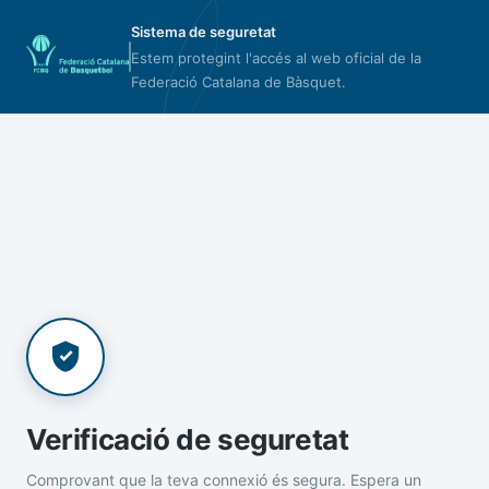
Sistema de seguretat
Estem protegint l'accés al web oficial de la
Federació Catalana de Bàsquet.
Verificació de seguretat
Comprovant que la teva connexió és segura. Espera un