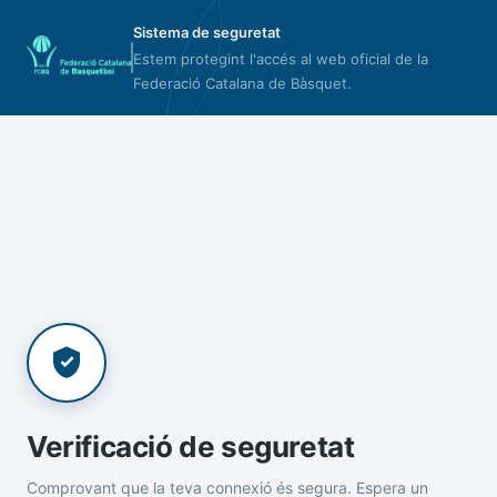
Sistema de seguretat
Estem protegint l'accés al web oficial de la
Federació Catalana de Bàsquet.
Verificació de seguretat
Comprovant que la teva connexió és segura. Espera un