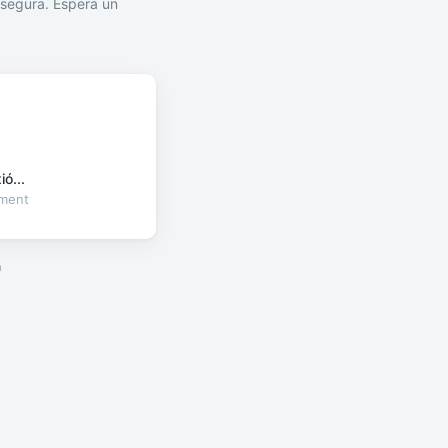
segura. Espera un
ó...
oment
a