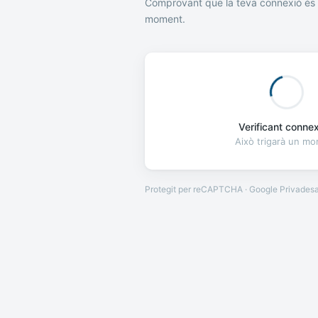
Comprovant que la teva connexió és 
moment.
Verificant connexi
Això trigarà un m
Protegit per reCAPTCHA · Google
Privades