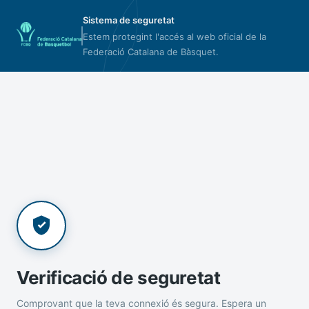
Sistema de seguretat
Estem protegint l'accés al web oficial de la
Federació Catalana de Bàsquet.
Verificació de seguretat
Comprovant que la teva connexió és segura. Espera un