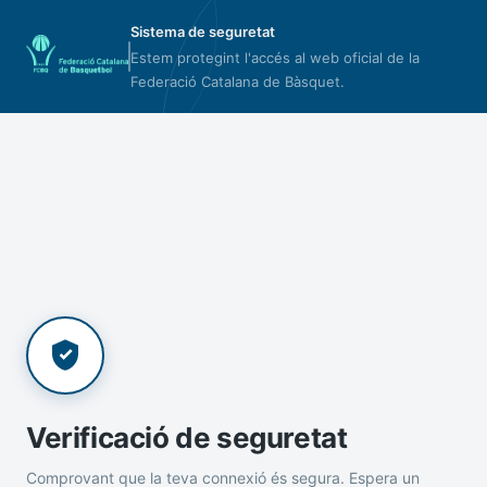
Sistema de seguretat
Estem protegint l'accés al web oficial de la
Federació Catalana de Bàsquet.
Verificació de seguretat
Comprovant que la teva connexió és segura. Espera un