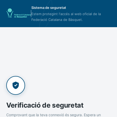
Sistema de seguretat
Estem protegint l'accés al web oficial de la
Federació Catalana de Bàsquet.
Verificació de seguretat
Comprovant que la teva connexió és segura. Espera un