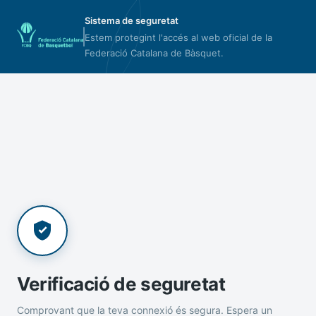
Sistema de seguretat
Estem protegint l'accés al web oficial de la
Federació Catalana de Bàsquet.
Verificació de seguretat
Comprovant que la teva connexió és segura. Espera un