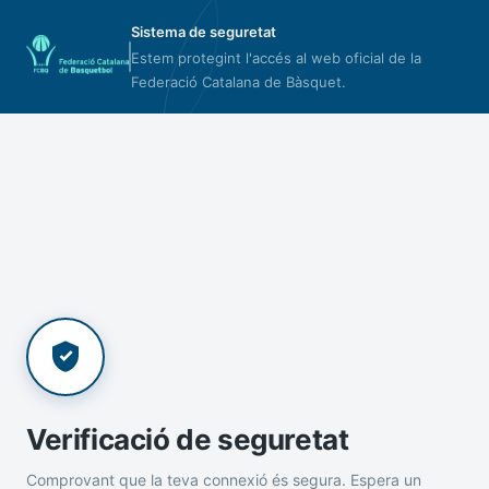
Sistema de seguretat
Estem protegint l'accés al web oficial de la
Federació Catalana de Bàsquet.
Verificació de seguretat
Comprovant que la teva connexió és segura. Espera un