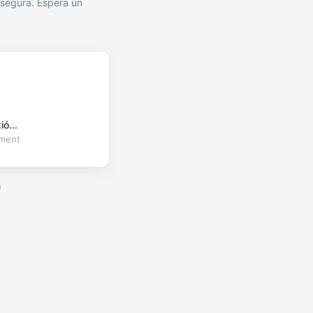
segura. Espera un
ó...
oment
a