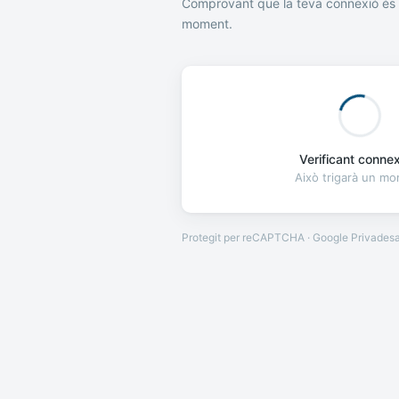
Comprovant que la teva connexió és 
moment.
Verificant connexi
Això trigarà un m
Protegit per reCAPTCHA · Google
Privades