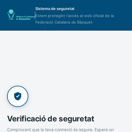
Sistema de seguretat
Estem protegint l'accés al web oficial de la
Federació Catalana de Bàsquet.
Verificació de seguretat
Comprovant que la teva connexió és segura. Espera un