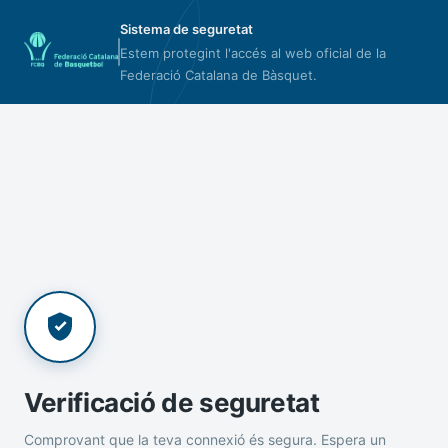
Sistema de seguretat
Estem protegint l'accés al web oficial de la
Federació Catalana de Bàsquet.
Verificació de seguretat
Comprovant que la teva connexió és segura. Espera un