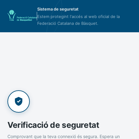
Sistema de seguretat
Estem protegint l'accés al web oficial de la
Federació Catalana de Bàsquet.
Verificació de seguretat
Comprovant que la teva connexió és segura. Espera un