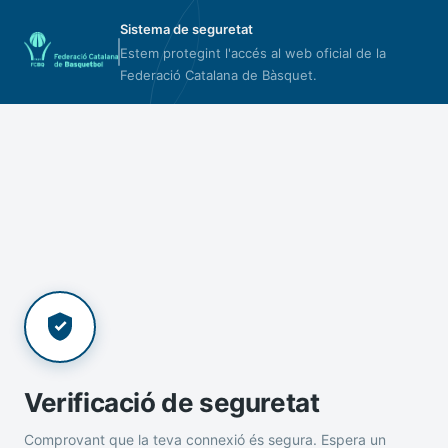
Sistema de seguretat
Estem protegint l'accés al web oficial de la
Federació Catalana de Bàsquet.
Verificació de seguretat
Comprovant que la teva connexió és segura. Espera un