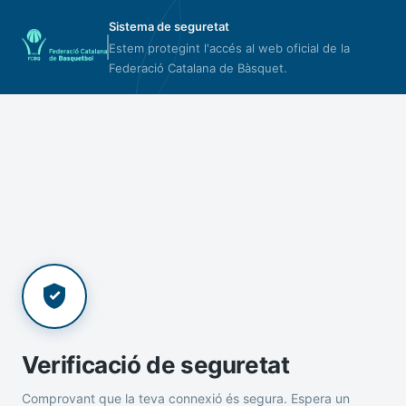
Sistema de seguretat
Estem protegint l'accés al web oficial de la
Federació Catalana de Bàsquet.
Verificació de seguretat
Comprovant que la teva connexió és segura. Espera un