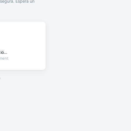
segura. Espera un
ó...
oment
a