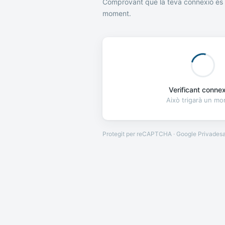
Comprovant que la teva connexió és 
moment.
Verificant connexi
Això trigarà un m
Protegit per reCAPTCHA · Google
Privades