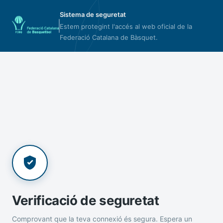
Sistema de seguretat
Estem protegint l'accés al web oficial de la
Federació Catalana de Bàsquet.
Verificació de seguretat
Comprovant que la teva connexió és segura. Espera un