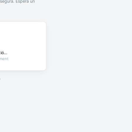
segura. Espera un
ó...
oment
a