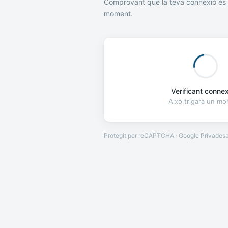
Comprovant que la teva connexió és 
moment.
Verificant connexi
Això trigarà un m
Protegit per reCAPTCHA · Google
Privades