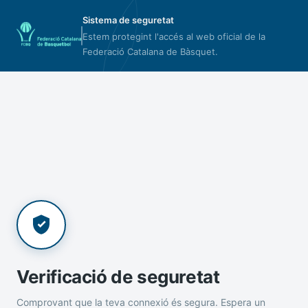
Sistema de seguretat
Estem protegint l'accés al web oficial de la
Federació Catalana de Bàsquet.
Verificació de seguretat
Comprovant que la teva connexió és segura. Espera un