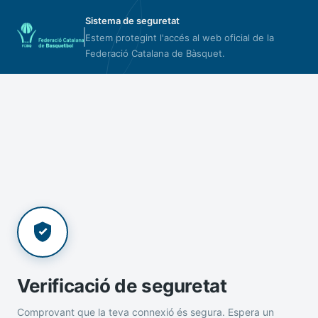
Sistema de seguretat
Estem protegint l'accés al web oficial de la
Federació Catalana de Bàsquet.
Verificació de seguretat
Comprovant que la teva connexió és segura. Espera un