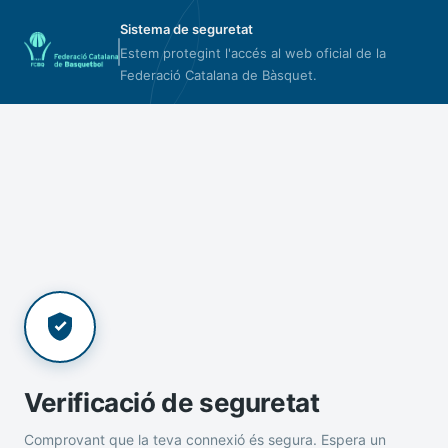
Sistema de seguretat
Estem protegint l'accés al web oficial de la
Federació Catalana de Bàsquet.
Verificació de seguretat
Comprovant que la teva connexió és segura. Espera un