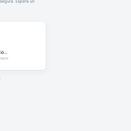
segura. Espera un
ó...
oment
a