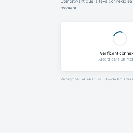
Comprovant que la teva connexió és 
moment.
Verificant connexi
Això trigarà un m
Protegit per reCAPTCHA · Google
Privades