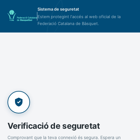
Sistema de seguretat
Estem protegint l'accés al web oficial de la
Federació Catalana de Bàsquet.
Verificació de seguretat
Comprovant que la teva connexió és segura. Espera un