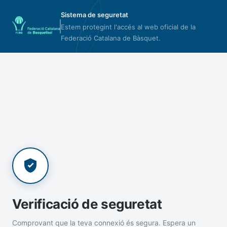
Sistema de seguretat
Estem protegint l'accés al web oficial de la
Federació Catalana de Bàsquet.
Verificació de seguretat
Comprovant que la teva connexió és segura. Espera un