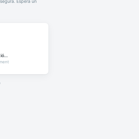
segura. Espera un
ó...
oment
a