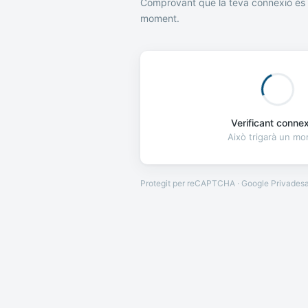
Comprovant que la teva connexió és 
moment.
Verificant connexi
Això trigarà un m
Protegit per reCAPTCHA · Google
Privades