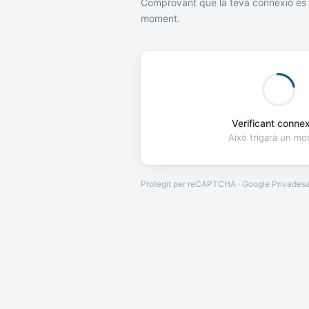
Comprovant que la teva connexió és 
moment.
Verificant connexi
Això trigarà un m
Protegit per reCAPTCHA · Google
Privades