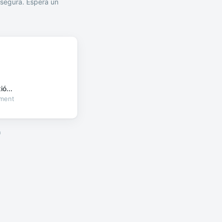
segura. Espera un
ó...
oment
a