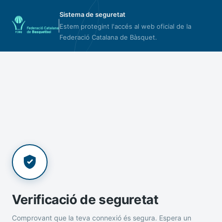
Sistema de seguretat
Estem protegint l'accés al web oficial de la
Federació Catalana de Bàsquet.
Verificació de seguretat
Comprovant que la teva connexió és segura. Espera un