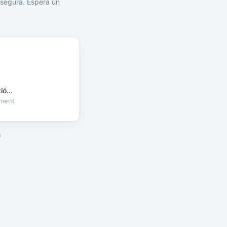
segura. Espera un
ó...
oment
a