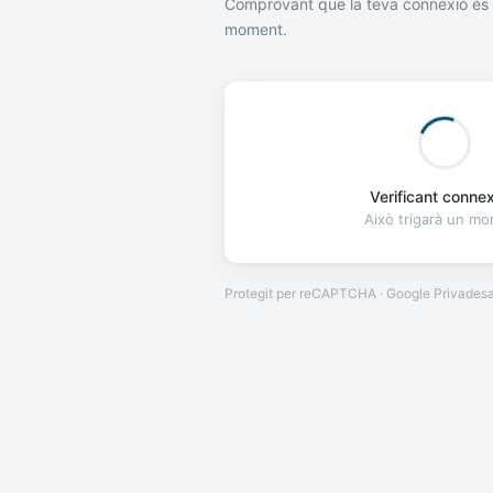
Comprovant que la teva connexió és 
moment.
Verificant connexi
Això trigarà un m
Protegit per reCAPTCHA · Google
Privades