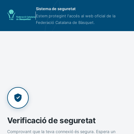
Sistema de seguretat
Estem protegint l'accés al web oficial de la
Federació Catalana de Bàsquet.
Verificació de seguretat
Comprovant que la teva connexió és segura. Espera un