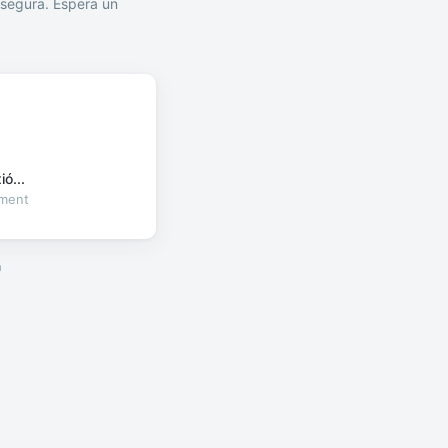
segura. Espera un
ó...
oment
a