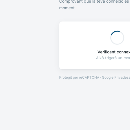
Comprovant que la teva connexió és 
moment.
Verificant connexi
Això trigarà un m
Protegit per reCAPTCHA · Google
Privades