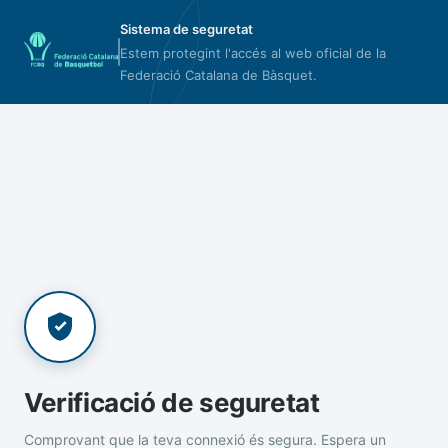
Sistema de seguretat
Estem protegint l'accés al web oficial de la
Federació Catalana de Bàsquet.
Verificació de seguretat
Comprovant que la teva connexió és segura. Espera un