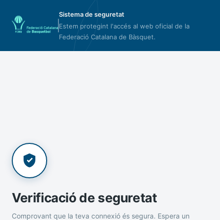
Sistema de seguretat
Estem protegint l'accés al web oficial de la
Federació Catalana de Bàsquet.
Verificació de seguretat
Comprovant que la teva connexió és segura. Espera un