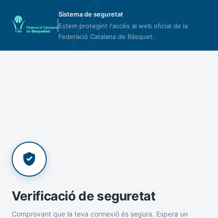
Sistema de seguretat
Estem protegint l'accés al web oficial de la
Federació Catalana de Bàsquet.
Verificació de seguretat
Comprovant que la teva connexió és segura. Espera un