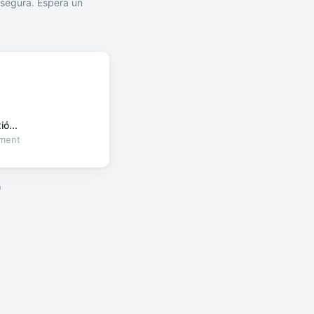
segura. Espera un
ó...
oment
a