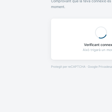
Comprovant que la teva connexió és 
moment.
Verificant connexi
Això trigarà un m
Protegit per reCAPTCHA · Google
Privades