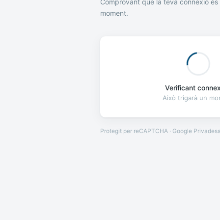
Comprovant que la teva connexió és 
moment.
Verificant connexi
Això trigarà un m
Protegit per reCAPTCHA · Google
Privades