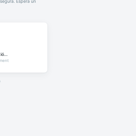
segura. Espera un
ó...
oment
a