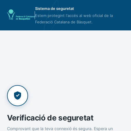
Sistema de seguretat
Estem protegint l'accés al web oficial de la
Federació Catalana de Bàsquet.
Verificació de seguretat
Comprovant que la teva connexió és segura. Espera un