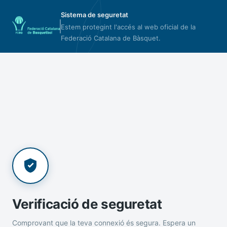
Sistema de seguretat
Estem protegint l'accés al web oficial de la
Federació Catalana de Bàsquet.
Verificació de seguretat
Comprovant que la teva connexió és segura. Espera un