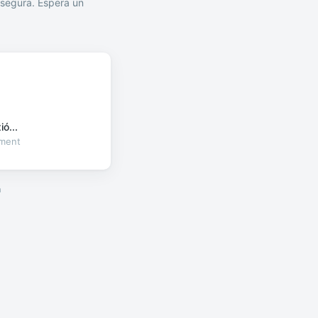
segura. Espera un
ó...
oment
a