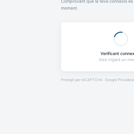
Comprovant que la teva connexió és 
moment.
Verificant connexi
Això trigarà un m
Protegit per reCAPTCHA · Google
Privades