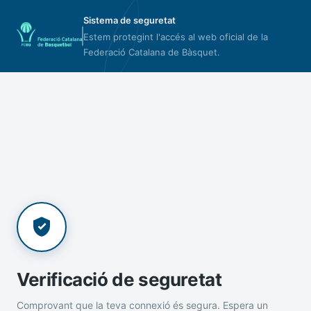
Sistema de seguretat
Estem protegint l'accés al web oficial de la
Federació Catalana de Bàsquet.
Verificació de seguretat
Comprovant que la teva connexió és segura. Espera un