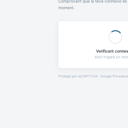
Comprovant que la teva connexió és 
moment.
Verificant connexi
Això trigarà un m
Protegit per reCAPTCHA · Google
Privades