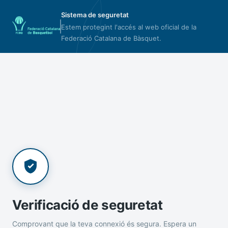
Sistema de seguretat
Estem protegint l'accés al web oficial de la
Federació Catalana de Bàsquet.
Verificació de seguretat
Comprovant que la teva connexió és segura. Espera un