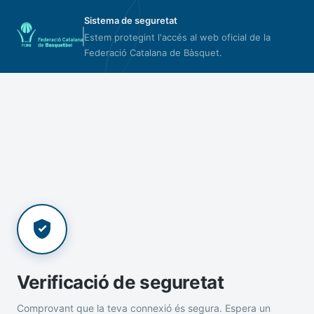
Sistema de seguretat
Estem protegint l'accés al web oficial de la
Federació Catalana de Bàsquet.
Verificació de seguretat
Comprovant que la teva connexió és segura. Espera un