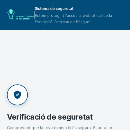
Sistema de seguretat
Estem protegint l'accés al web oficial de la
Federació Catalana de Bàsquet.
Verificació de seguretat
Comprovant que la teva connexió és segura. Espera un