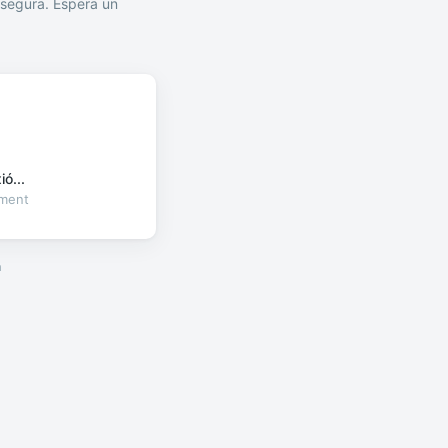
segura. Espera un
ó...
oment
a