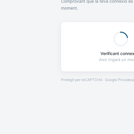
Comprovant que la teva connexió és 
moment.
Verificant connexi
Això trigarà un m
Protegit per reCAPTCHA · Google
Privades