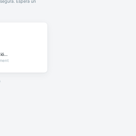
segura. Espera un
ó...
oment
a