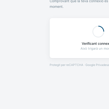
Comprovant que la teva connexió és 
moment.
Verificant connexi
Això trigarà un m
Protegit per reCAPTCHA · Google
Privades